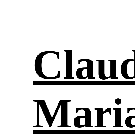
Claud
Mari