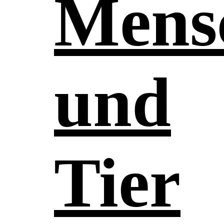
Mens
und
Tier