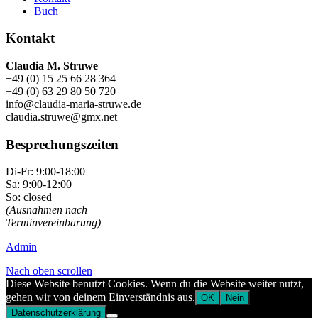
Buch
Kontakt
Claudia M. Struwe
+49 (0) 15 25 66 28 364
+49 (0) 63 29 80 50 720
info@claudia-maria-struwe.de
claudia.struwe@gmx.net
Besprechungszeiten
Di-Fr: 9:00-18:00
Sa: 9:00-12:00
So: closed
(Ausnahmen nach
Terminvereinbarung)
Admin
Nach oben scrollen
Diese Website benutzt Cookies. Wenn du die Website weiter nutzt,
gehen wir von deinem Einverständnis aus.
OK
Nein
Datenschutzerklärung