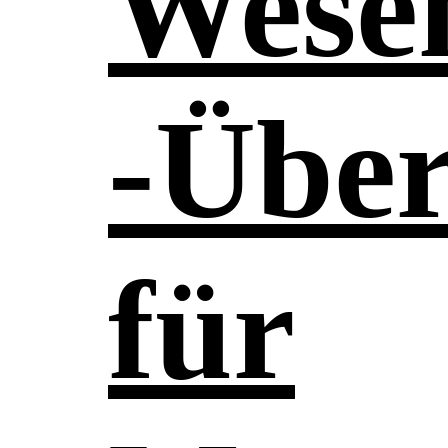
Wese
-Über
für